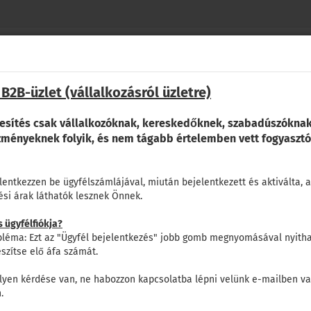
Válassza ki a nyelvet
keresés...
OEM
sz.
 B2B-üzlet (vállalkozásról üzletre)
E-mail
,
szállítási ország
RE
PELLENC
ERO
%KORAI VÁSÁRLÁSI AKCIÓ%
KAPC
alkatrész
sz.
kesítés csak vállalkozóknak, kereskedőknek, szabadúszóknak
jelszó
Stb
zményeknek folyik, és nem tágabb értelemben vett fogyasztó
elentkezzen be ügyfélszámlájával, miután bejelentkezett és aktiválta, a
ési árak láthatók lesznek Önnek.
Fiók lét
lépésben.
 ügyfélfiókja?
Elfelejte
léma: Ezt az "Ügyfél bejelentkezés" jobb gomb megnyomásával nyitha
észítse elő áfa számát.
K E-MAIL CÍMÉT.
lyen kérdése van, ne habozzon kapcsolatba lépni velünk e-mailben v
.