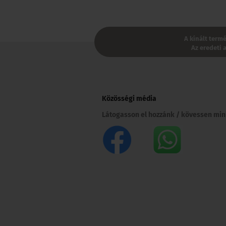
A kínált term
Az eredeti 
Közösségi média
Látogasson el hozzánk / kövessen min