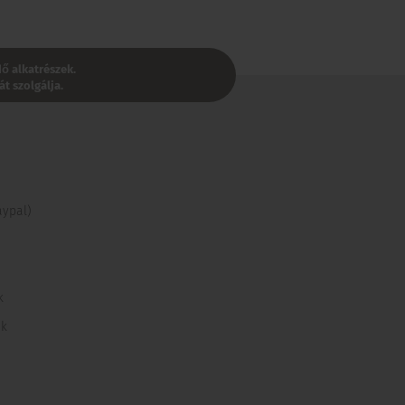
ő alkatrészek.
t szolgálja.
ypal)
k
ek