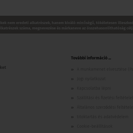
ékek nem eredeti alkatrészek, hanem kiváló minőségű, tökéletesen illeszked
alkatrészek száma, megnevezése és márkaneve az összehasonlíthatóság céljá
További információ ...
ket
A munkamenet elvesztése (Pa
Jogi nyilatkozat
Kapcsolatba lépni
Szállítási és fizetési feltétele
Általános szerződési feltétel
titoktartás és adatvédelem
Cookie-beállítások