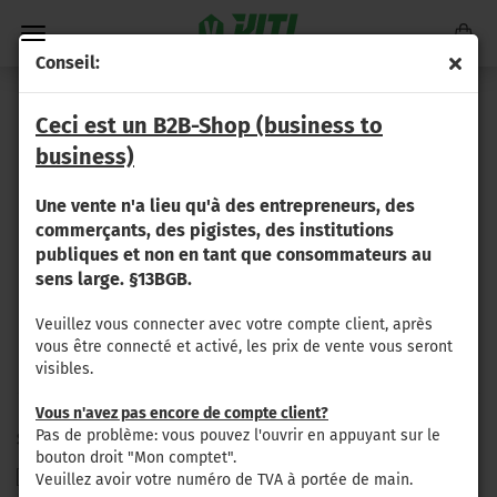
Conseil:
GRAPELINER 5175 X
Ceci est un B2B-Shop (business to
business)
Vous trouverez ici les pièces de rechange adaptées à votre
Une vente n'a lieu qu'à des entrepreneurs, des
machine à vendanger
ERO GRAPELINER 5175 X
.
commerçants, des pigistes, des institutions
publiques et non en tant que consommateurs au
CONSEIL :
Sur le côté gauche, vous avez la possibilité de filtrer
les pièces que vous recherchez par assemblages. Avec cette
sens large. §13BGB.
fonction, vous pouvez obtenir rapidement un aperçu des pièces
disponibles pour les assemblages respectifs.
Veuillez vous connecter avec votre compte client, après
vous être connecté et activé, les prix de vente vous seront
visibles.
Vous n'avez pas encore de compte client?
Pas de problème: vous pouvez l'ouvrir en appuyant sur le
SÉLECTION
SÉLECTION D'ASSEMBLAGE (ERO)
bouton droit "Mon comptet".
D'ASSEMBLAGE
Convoyage du raisin (tapis, poulies)
Veuillez avoir votre numéro de TVA à portée de main.
(ERO)