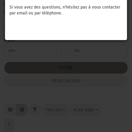
Filtres (carburant, huile, air)
Si vous avez des questions, n'hésitez pas à nous contacter
secoueur
par email ou par téléphone.
PRIX
PRIX
Prix bis
-
FILTRE
RÉINITIALISER
FILTER
Trier par
par page
Trier par
8 par page
1