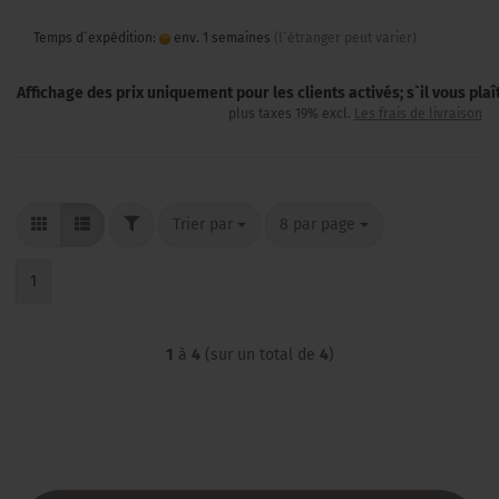
Temps d`expédition:
env. 1 semaines
(l`étranger peut varier)
Affichage des prix uniquement pour les clients activés; s`il vous pla
plus taxes 19% excl.
Les frais de livraison
FILTER
Trier par
par page
Trier par
8 par page
1
1
à
4
(sur un total de
4
)