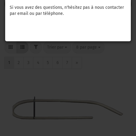
FILTRE
Si vous avez des questions, n'hésitez pas à nous contacter
par email ou par téléphone.
RÉINITIALISER
FILTER
Trier par
par page
Trier par
8 par page
1
2
3
4
5
6
7
»