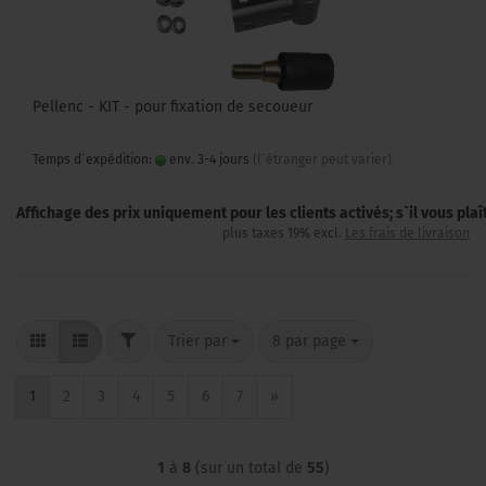
Pellenc - KIT - pour fixation de secoueur
Temps d`expédition:
env. 3-4 jours
(l`étranger peut varier)
Affichage des prix uniquement pour les clients activés; s`il vous pla
plus taxes 19% excl.
Les frais de livraison
FILTER
Trier par
par page
Trier par
8 par page
1
2
3
4
5
6
7
»
1
à
8
(sur un total de
55
)