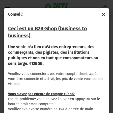
Conseil:
8000 (TRACTÉE)
Ceci est un B2B-Shop (business to
business)
Veuillez sélectionner votre type de machine, puis les pièces
Une vente n'a lieu qu'à des entrepreneurs, des
appropriées seront affichées.
commerçants, des pigistes, des institutions
publiques et non en tant que consommateurs au
8030
8035
8050
8090
sens large. §13BGB.
Veuillez vous connecter avec votre compte client, après
vous être connecté et activé, les prix de vente vous seront
visibles.
PRIX
PRIX
Vous n'avez pas encore de compte client?
Pas de problème: vous pouvez l'ouvrir en appuyant sur le
Prix bis
-
bouton droit "Mon comptet".
Veuillez avoir votre numéro de TVA à portée de main.