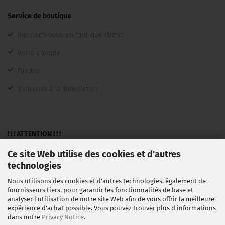
Service de boutique
Inscrivez-vous en tant que client
Votre compte
Favoris
S'inscrire à la Newsletter
! ! ! ATTENTION ! ! !
Ce site Web utilise des cookies et d'autres
Une vente n'est faite qu'aux entrepreneurs, commerçants,
technologies
pigistes, institutions publiques et non en tant que
Nous utilisons des cookies et d'autres technologies, également de
consommateurs au sens large §13BGB.
fournisseurs tiers, pour garantir les fonctionnalités de base et
analyser l'utilisation de notre site Web afin de vous offrir la meilleure
expérience d'achat possible. Vous pouvez trouver plus d'informations
dans notre
Privacy Notice
.