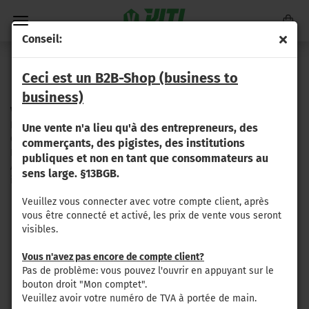
Conseil:
nous contacter
Ceci est un B2B-Shop (business to
business)
Viti-Tec
Inh. Sören Starke
Une vente n'a lieu qu'à des entrepreneurs, des
Grüner Weg 7
commerçants, des pigistes, des institutions
D-06917 Jessen OT Seyda
publiques et non en tant que consommateurs au
ALLEMAGNE
sens large. §13BGB.
info@viti-tec.de
Veuillez vous connecter avec votre compte client, après
NOUS
Votre nom
vous être connecté et activé, les prix de vente vous seront
CONTACTER
visibles.
Vous n'avez pas encore de compte client?
Votre adresse email
Pas de problème: vous pouvez l'ouvrir en appuyant sur le
bouton droit "Mon comptet".
Veuillez avoir votre numéro de TVA à portée de main.