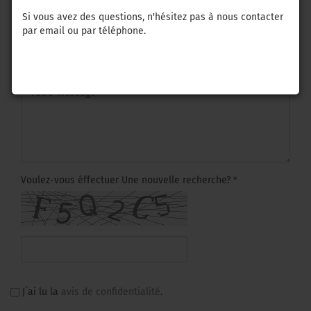
Sujet
Si vous avez des questions, n'hésitez pas à nous contacter
par email ou par téléphone.
Votre message
Voulez-vous éffectuer Une nouvelle recherche?
DATENSCHUTZBESTIMMUNGEN
J`ai lu la
avis de confidentialité
.