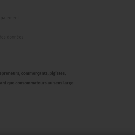
e paiement
 des données
repreneurs, commerçants, pigistes,
n tant que consommateurs au sens large