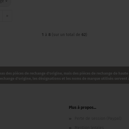
e
age
»
1
à
8
(sur un total de
62
)
as des pièces de rechange d'origine, mais des pièces de rechange de haute
change d'origine, les désignations et les noms de marque utilisés servent à
Plus à propos...
Perte de session (Paypal)
Mention legales