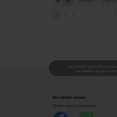
Trier par
par pag
Trier par
8 par p
1
2
3
4
5
6
7
8
Les produits proposés ne sont p
Les numéros de pièces de re
Des médias sociaux
Visitez-nous / suivez-nous