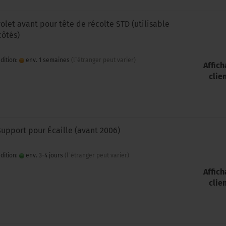
volet avant pour tête de récolte STD (utilisable
côtés)
dition:
env. 1 semaines
(l`étranger peut varier)
Affic
clie
Support pour Écaille (avant 2006)
dition:
env. 3-4 jours
(l`étranger peut varier)
Affic
clie