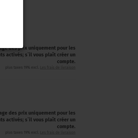
hage des prix uniquement pour les
nts activés; s`il vous plaît créer un
compte.
plus taxes 19% excl.
Les frais de livraison
hage des prix uniquement pour les
nts activés; s`il vous plaît créer un
compte.
plus taxes 19% excl.
Les frais de livraison