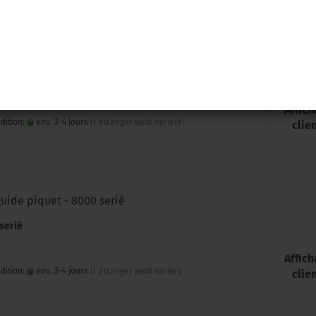
»
ecoueur - standard
4380; 3100; 3200; 3050; 4390; 8390; 3140; 4460; 3125; 4420
Affic
dition:
env. 3-4 jours
(l`étranger peut varier)
clie
guide piquet - 8000 serié
serié
Affic
dition:
env. 3-4 jours
(l`étranger peut varier)
clie