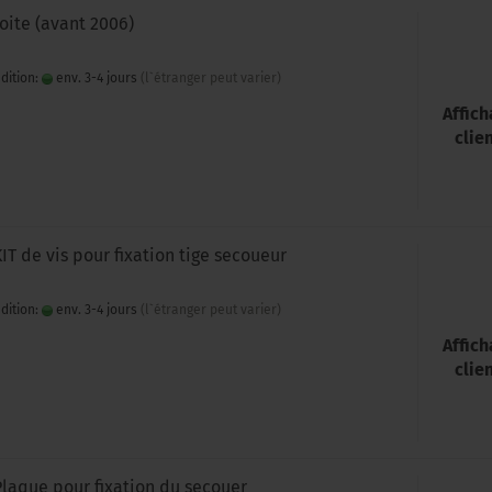
roite (avant 2006)
dition:
env. 3-4 jours
(l`étranger peut varier)
Affic
clie
KIT de vis pour fixation tige secoueur
dition:
env. 3-4 jours
(l`étranger peut varier)
Affic
clie
Plaque pour fixation du secouer