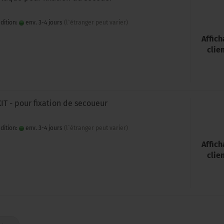
dition:
env. 3-4 jours
(l`étranger peut varier)
Affic
clie
KIT - pour fixation de secoueur
dition:
env. 3-4 jours
(l`étranger peut varier)
Affic
clie