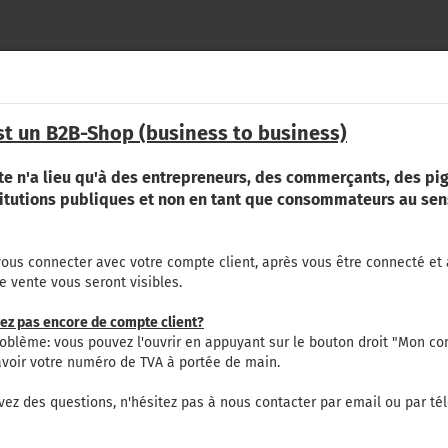
Changer de langue
Chercher...
OEM-
N°,
st un B2B-Shop (business to business)
éma
pièce-
Emplacement
RE
PLUS
%PROMOTION LÈVE TÔT%
NOUS CONTA
N°,
etc.
te n'a lieu qu'à des entrepreneurs, des commerçants, des pig
mot
0 (tractée)
titutions publiques et non en tant que consommateurs au sens
SÉRIE 3000 (TRACTÉE)
vous connecter avec votre compte client, après vous être connecté et 
de vente vous seront visibles.
Créer
ez pas encore de compte client?
3050
3052
Mot d
oblème: vous pouvez l'ouvrir en appuyant sur le bouton droit "Mon co
avoir votre numéro de TVA à portée de main.
e
age
vez des questions, n'hésitez pas à nous contacter par email ou par té