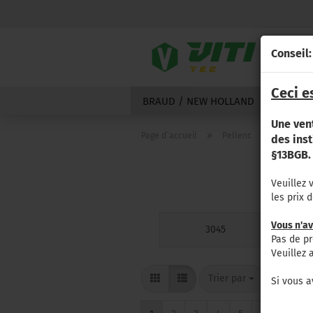
Conseil:
Ceci e
BRAUD / NEW HOLLAND
GRÉGOI
Une ven
»
»
Page d`accueil
Pellenc
série 300
des ins
§13BGB.
Veuillez 
les prix 
Vous n'av
3045
Pas de pr
Veuillez 
Trier par
par pag
Trier par
8 par p
Si vous a