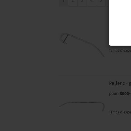
1
2
3
4
5
6
7
8
Pellenc S
pour:
3200; 
Temps d`expé
Pellenc - 
pour:
8000-
Temps d`expé