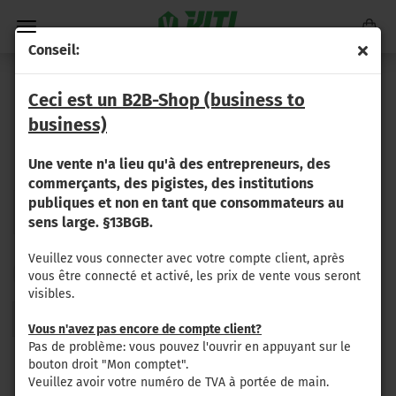
Conseil:
G 170 / G 175 V / G 135 V
Ceci est un B2B-Shop (business to
business)
Veuillez sélectionner votre type de machine, puis les pièces
Une vente n'a lieu qu'à des entrepreneurs, des
appropriées seront affichées.
commerçants, des pigistes, des institutions
publiques et non en tant que consommateurs au
G 135 V
G 170
G 175 V
sens large. §13BGB.
Veuillez vous connecter avec votre compte client, après
Trier par
par page
Trier par
8 par page
vous être connecté et activé, les prix de vente vous seront
visibles.
1
2
3
4
5
6
7
8
9
»
Vous n'avez pas encore de compte client?
Pas de problème: vous pouvez l'ouvrir en appuyant sur le
bouton droit "Mon comptet".
Veuillez avoir votre numéro de TVA à portée de main.