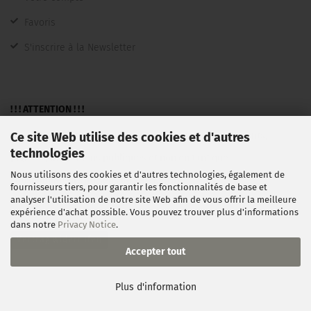
Favoris
S'inscrire à la Newsletter
! ! ! ATTENTION ! ! !
Ce site Web utilise des cookies et d'autres
Une vente n'est faite qu'aux entrepreneurs, commerçants,
technologies
pigistes, institutions publiques et non en tant que
Nous utilisons des cookies et d'autres technologies, également de
consommateurs au sens large §13BGB.
fournisseurs tiers, pour garantir les fonctionnalités de base et
analyser l'utilisation de notre site Web afin de vous offrir la meilleure
expérience d'achat possible. Vous pouvez trouver plus d'informations
dans notre
Privacy Notice
.
Vertrag widerrufen
Accepter tout
Onlineshop erstellen
mit Gambio.de © 2026
Plus d'information