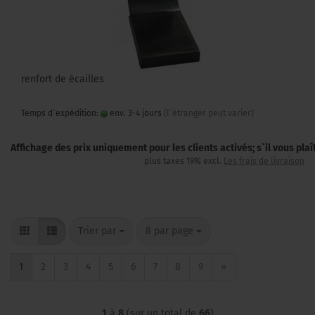
renfort de écailles
Temps d`expédition:
env. 3-4 jours
(l`étranger peut varier)
Affichage des prix uniquement pour les clients activés; s`il vous pla
plus taxes 19% excl.
Les frais de livraison
Trier par
par page
Trier par
8 par page
1
2
3
4
5
6
7
8
9
»
1
à
8
(sur un total de
66
)