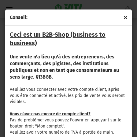
Conseil:
G 140 / G 151 / G 152 / G 160 / G 167
Ceci est un B2B-Shop (business to
business)
Veuillez sélectionner votre type de machine, puis les pièces
Une vente n'a lieu qu'à des entrepreneurs, des
appropriées seront affichées.
commerçants, des pigistes, des institutions
publiques et non en tant que consommateurs au
G 140
G 140 SW
G 151
G 152
sens large. §13BGB.
Veuillez vous connecter avec votre compte client, après
G 160
G 167
vous être connecté et activé, les prix de vente vous seront
visibles.
Vous n'avez pas encore de compte client?
Trier par
par page
Trier par
8 par page
Pas de problème: vous pouvez l'ouvrir en appuyant sur le
bouton droit "Mon comptet".
«
1
...
9
10
11
12
Veuillez avoir votre numéro de TVA à portée de main.