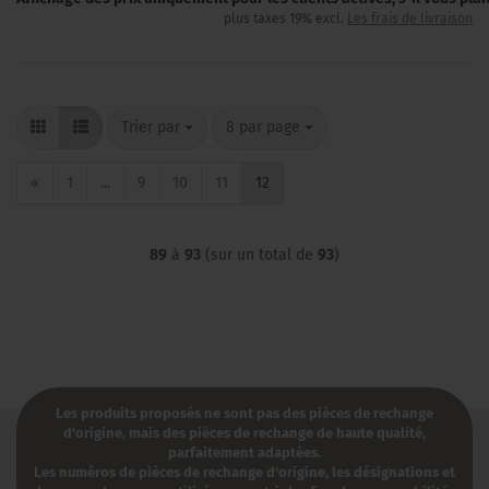
plus taxes 19% excl.
Les frais de livraison
Trier par
par page
Trier par
8 par page
«
1
...
9
10
11
12
89
à
93
(sur un total de
93
)
Les produits proposés ne sont pas des pièces de rechange
d'origine, mais des pièces de rechange de haute qualité,
parfaitement adaptées.
Les numéros de pièces de rechange d'origine, les désignations et