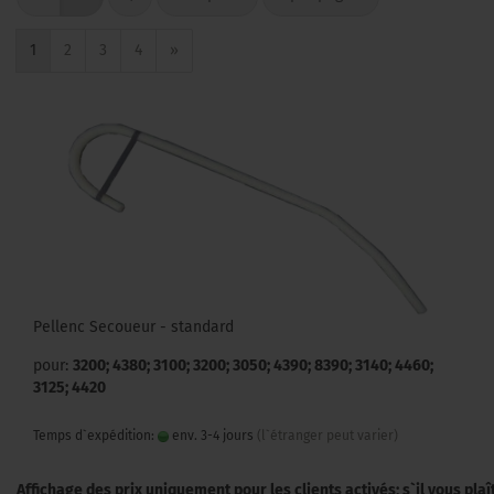
1
2
3
4
»
Pellenc Secoueur - standard
pour:
3200; 4380; 3100; 3200; 3050; 4390; 8390; 3140; 4460;
3125; 4420
Temps d`expédition:
env. 3-4 jours
(l`étranger peut varier)
Affichage des prix uniquement pour les clients activés; s`il vous pla