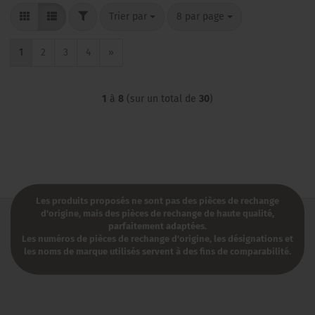
FILTER
Trier par
par page
Trier par
8 par page
1
2
3
4
»
1
à
8
(sur un total de
30
)
Les produits proposés ne sont pas des pièces de rechange
d'origine, mais des pièces de rechange de haute qualité,
parfaitement adaptées.
Les numéros de pièces de rechange d'origine, les désignations et
les noms de marque utilisés servent à des fins de comparabilité.​