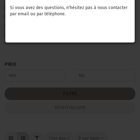
Électronique (capteurs, etc.)
Si vous avez des questions, n'hésitez pas à nous contacter
par email ou par téléphone.
Récipient à raisin
secoueur et. Attaches
Transport de ráisin (tapis, rouleaux d'entraî
PRIX
PRIX
Prix bis
-
FILTRE
RÉINITIALISER
FILTER
Trier par
par page
Trier par
8 par page