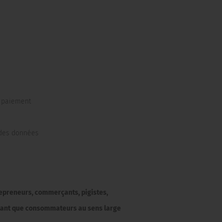
e paiement
 des données
repreneurs, commerçants, pigistes,
n tant que consommateurs au sens large