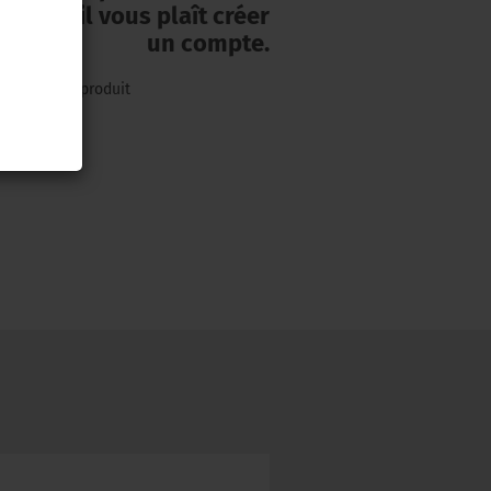
tivés; s`il vous plaît créer
un compte.
tion sur le produit