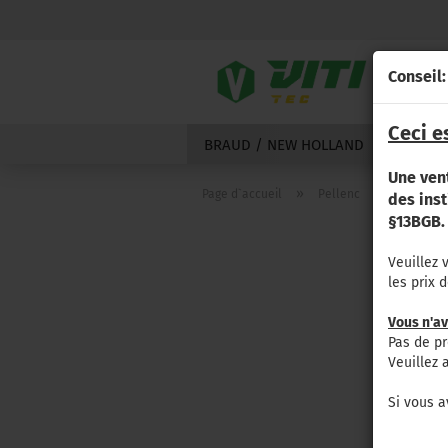
Conseil:
Ceci e
BRAUD / NEW HOLLAND
GRÉGOI
Une ven
»
»
Page d`accueil
Pellenc
8000 (au
des ins
§13BGB.
Veuillez 
les prix 
Vous n'av
Pas de pr
Veuillez 
Si vous a