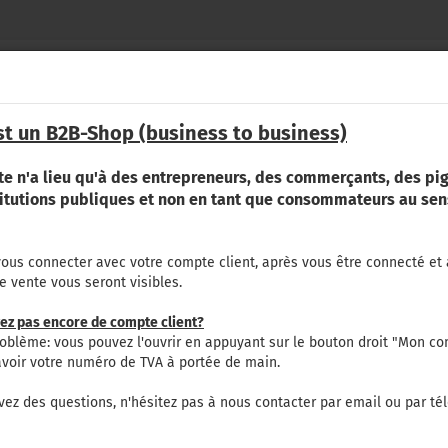
Changer de langue
Chercher...
OEM-
N°,
st un B2B-Shop (business to business)
éma
pièce-
Emplacement
RE
PLUS
%PROMOTION LÈVE TÔT%
NOUS CONTA
N°,
etc.
te n'a lieu qu'à des entrepreneurs, des commerçants, des pig
mot
»
»
tomotrice)
8590
Pellenc Secoueur - GR
titutions publiques et non en tant que consommateurs au sens
(Pas de
vous connecter avec votre compte client, après vous être connecté et 
Pell
de vente vous seront visibles.
GR
Créer
ez pas encore de compte client?
Mot d
oblème: vous pouvez l'ouvrir en appuyant sur le bouton droit "Mon co
avoir votre numéro de TVA à portée de main.
vez des questions, n'hésitez pas à nous contacter par email ou par té
uni